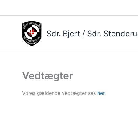
Gå
til
indholdet
Sdr. Bjert / Sdr. Stender
Vedtægter
Vores gældende vedtægter ses
her
.